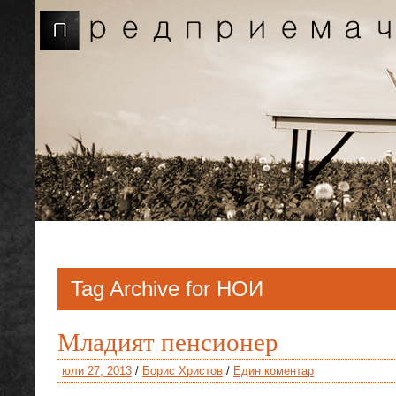
Tag Archive for НОИ
Младият пенсионер
юли 27, 2013
/
Борис Христов
/
Един коментар