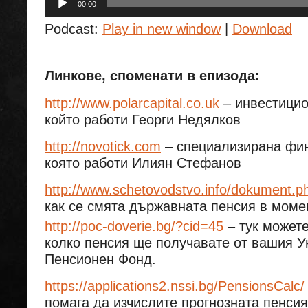
00:00
Podcast:
Play in new window
|
Download
Линкове, споменати в епизода:
http://www.polarcapital.co.uk
– инвестицио
който работи Георги Недялков
http://novotick.com
– специализирана фин
която работи Илиян Стефанов
http://www.schetovodstvo.info/dokument
как се смята държавната пенсия в моме
http://poc-doverie.bg/?cid=45
– тук может
колко пенсия ще получавате от вашия 
Пенсионен Фонд.
https://applications2.nssi.bg/PensionsCalc/
помага да изчислите прогнозната пенсия