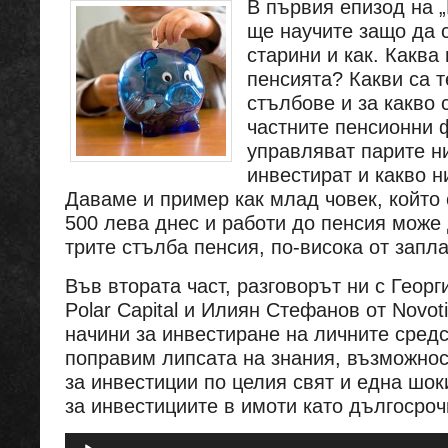
В първия епизод на 
ще научите защо да 
старини и как. Каква
пенсията? Какви са 
стълбове и за какво 
частните пенсионни 
управляват парите ни
инвестират и какво н
Даваме и пример как млад човек, който 
500 лева днес и работи до пенсия може 
трите стълба пенсия, по-висока от запла
Във втората част, разговорът ни с Георг
Polar Capital и Илиян Стефанов от Novo
начини за инвестиране на личните средс
поправим липсата на знания, възможнос
за инвестиции по целия свят и една шо
за инвестициите в имоти като дългосроч
Аудио