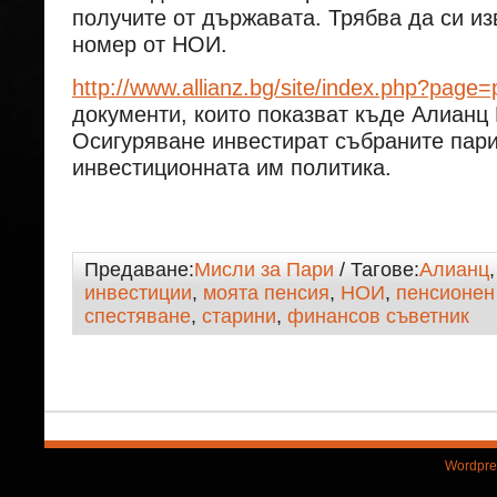
получите от държавата. Трябва да си и
номер от НОИ.
http://www.allianz.bg/site/index.php?pag
документи, които показват къде Алианц
Осигуряване инвестират събраните пари
инвестиционната им политика.
Предаване:
Мисли за Пари
/ Тагове:
Алианц
инвестиции
,
моята пенсия
,
НОИ
,
пенсионен
спестяване
,
старини
,
финансов съветник
Wordpre