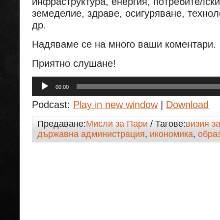
инфраструктура, енергия, потребителск
земеделие, здраве, осигуряване, технол
др.
Надяваме се на много ваши коментари.
Приятно слушане!
Аудио
00:00
Podcast:
Play in new window
|
Download
Предаване:
Мисли за Пари
/ Тагове:
визия з
държавна администрация
,
икономика
,
обра