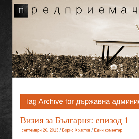
Tag Archive for държавна админ
Визия за България: епизод 1
септември 26, 2013
/
Борис Христов
/
Един коментар