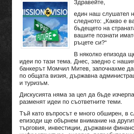
Здравейте,
един наш слушател н
следното: „Какво е 
бъдещето на страната
вашите познати имат
ръцете си?“
В няколко епизода щ
идеи по тази тема. Днес, заедно с наши
банкерът Момчил Митев, започнахме д
по общата визия, държавна администра
и туризъм.
Дискусията няма за цел да бъде изчерпа
разменят идеи по съответните теми.
Тъй като въпросът е много обширен, в 
епизоди ще обърнем внимание на другит
търговия, инвестиции, държавни финанс